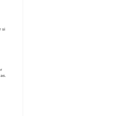
 si
or
ças.