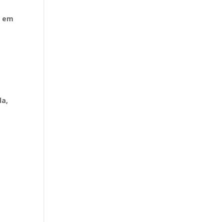
a em
da,