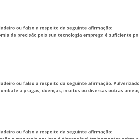
dadeiro ou falso a respeito da seguinte afirmação:
omia de precisão pois sua tecnologia emprega é suficiente por
dadeiro ou falso a respeito da seguinte afirmação.
Pulverizad
combate a pragas, doenças, insetos ou diversas outras amea
dadeiro ou falso a respeito da seguinte afirmação:
lização e manuseio por isso é dispensável treinamentos sobre o